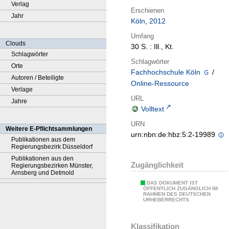
Verlag
Erschienen
Jahr
Köln
,
2012
Umfang
Clouds
30 S. : Ill., Kt.
Schlagwörter
Schlagwörter
Orte
Fachhochschule Köln
/
Autoren / Beteiligte
Online-Ressource
Verlage
URL
Jahre
Volltext
URN
Weitere E-Pflichtsammlungen
urn:nbn:de:hbz:5:2-19989
Publikationen aus dem
Regierungsbezirk Düsseldorf
Publikationen aus den
Zugänglichkeit
Regierungsbezirken Münster,
Arnsberg und Detmold
DAS DOKUMENT IST
ÖFFENTLICH ZUGÄNGLICH IM
RAHMEN DES DEUTSCHEN
URHEBERRECHTS.
Klassifikation