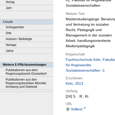
01, Fakultät für Angewandte
Verlag
Sozialwissenschaften
Jahr
Weitere Titel
Masterstudiengänge: Beratun
Clouds
und Vertretung im sozialen
Schlagwörter
Recht, Pädagogik und
Orte
Management in der sozialen
Autoren / Beteiligte
Arbeit, handlungsorientierte
Verlage
Medienpädagogik
Jahre
Körperschaft
Fachhochschule Köln, Fakultä
Weitere E-Pflichtsammlungen
für Angewandte
Publikationen aus dem
Sozialwissenschaften
Regierungsbezirk Düsseldorf
Erschienen
Publikationen aus den
Regierungsbezirken Münster,
Köln
,
2013
Arnsberg und Detmold
Umfang
[24] S. : Ill., Kt.
URL
Volltext