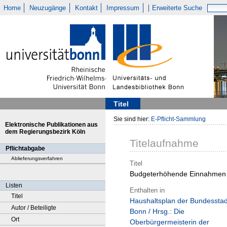
Home
Neuzugänge
Kontakt
Impressum
Erweiterte Suche
Titel
Sie sind hier:
E-Pflicht-Sammlung
Elektronische Publikationen aus
dem Regierungsbezirk Köln
Titelaufnahme
Pflichtabgabe
Ablieferungsverfahren
Titel
Budgeterhöhende Einnahmen
Listen
Enthalten in
Titel
Haushaltsplan der Bundesstad
Autor / Beteiligte
Bonn / Hrsg.: Die
Ort
Oberbürgermeisterin der