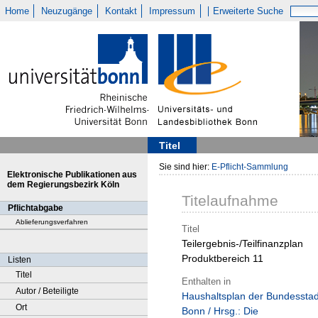
Home
Neuzugänge
Kontakt
Impressum
Erweiterte Suche
Titel
Sie sind hier:
E-Pflicht-Sammlung
Elektronische Publikationen aus
dem Regierungsbezirk Köln
Titelaufnahme
Pflichtabgabe
Ablieferungsverfahren
Titel
Teilergebnis-/Teilfinanzplan
Produktbereich 11
Listen
Titel
Enthalten in
Autor / Beteiligte
Haushaltsplan der Bundesstad
Ort
Bonn / Hrsg.: Die