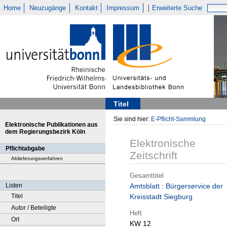
Home
Neuzugänge
Kontakt
Impressum
Erweiterte Suche
Titel
Sie sind hier:
E-Pflicht-Sammlung
Elektronische Publikationen aus
dem Regierungsbezirk Köln
Elektronische
Pflichtabgabe
Zeitschrift
Ablieferungsverfahren
Gesamttitel
Listen
Amtsblatt : Bürgerservice der
Titel
Kreisstadt Siegburg
Autor / Beteiligte
Heft
Ort
KW 12