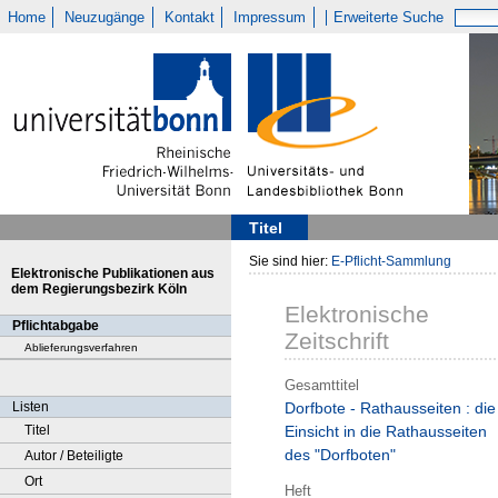
Home
Neuzugänge
Kontakt
Impressum
Erweiterte Suche
Titel
Sie sind hier:
E-Pflicht-Sammlung
Elektronische Publikationen aus
dem Regierungsbezirk Köln
Elektronische
Pflichtabgabe
Zeitschrift
Ablieferungsverfahren
Gesamttitel
Listen
Dorfbote - Rathausseiten : die
Titel
Einsicht in die Rathausseiten
des "Dorfboten"
Autor / Beteiligte
Ort
Heft