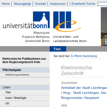
Home
Neuzugänge
Kontakt
Impressum
Erweiterte Suche
Titel
Sie sind hier:
E-Pflicht-Sammlung
Elektronische Publikationen aus
dem Regierungsbezirk Köln
Elektronische
Pflichtabgabe
Zeitschrift
Ablieferungsverfahren
Gesamttitel
Listen
Amtsblatt der Stadt Leichlinge
Titel
/ Hrsg.: Stadt Leichlingen, Der
Bürgermeister, Hauptamt
Autor / Beteiligte
Ort
Heft