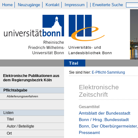
Home
Neuzugänge
Kontakt
Impressum
Erweiterte Suche
Titel
Sie sind hier:
E-Pflicht-Sammlung
Elektronische Publikationen aus
dem Regierungsbezirk Köln
Elektronische
Pflichtabgabe
Zeitschrift
Ablieferungsverfahren
Gesamttitel
Listen
Amtsblatt der Bundesstadt
Titel
Bonn / Hrsg.:Bundesstadt
Bonn, Der Oberbürgermeister,
Autor / Beteiligte
Presseamt
Ort