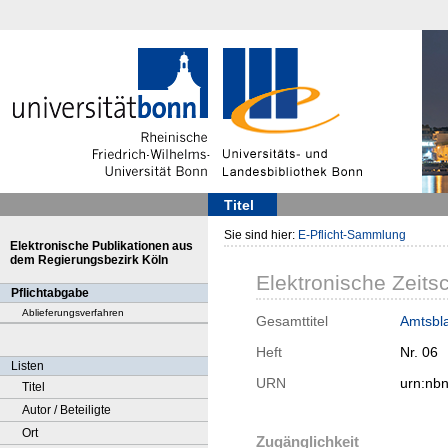
Titel
Sie sind hier:
E-Pflicht-Sammlung
Elektronische Publikationen aus
dem Regierungsbezirk Köln
Elektronische Zeitsc
Pflichtabgabe
Ablieferungsverfahren
Gesamttitel
Amtsbla
Heft
Nr. 06
Listen
URN
urn:nb
Titel
Autor / Beteiligte
Ort
Zugänglichkeit