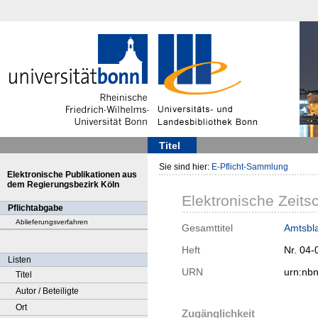
Titel
Sie sind hier:
E-Pflicht-Sammlung
Elektronische Publikationen aus
dem Regierungsbezirk Köln
Elektronische Zeitsc
Pflichtabgabe
Ablieferungsverfahren
Gesamttitel
Amtsbla
Heft
Nr. 04-
Listen
URN
urn:nb
Titel
Autor / Beteiligte
Ort
Zugänglichkeit