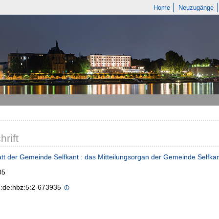
Home
Neuzugänge
hrift
tt der Gemeinde Selfkant : das Mitteilungsorgan der Gemeinde Selfka
05
n:de:hbz:5:2-673935