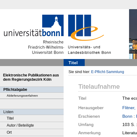
Titel
Sie sind hier:
E-Pflicht-Sammlung
Elektronische Publikationen aus
dem Regierungsbezirk Köln
Titelaufnahme
Pflichtabgabe
Ablieferungsverfahren
Titel
The eco
Herausgeber
Flitner,
Listen
Erschienen
Bonn
:
Titel
Umfang
103 S. 
Autor / Beteiligte
Ort
Anmerkung
Literat