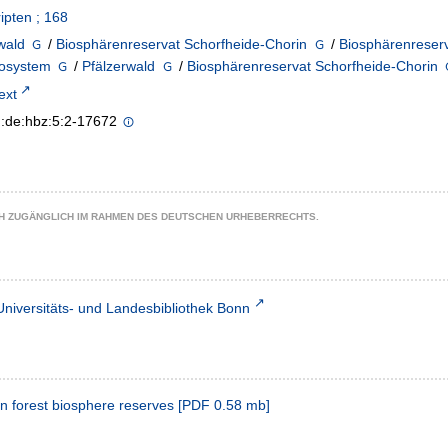
ipten ; 168
wald
/
Biosphärenreservat Schorfheide-Chorin
/
Biosphärenreser
osystem
/
Pfälzerwald
/
Biosphärenreservat Schorfheide-Chorin
text
n:de:hbz:5:2-17672
CH ZUGÄNGLICH IM RAHMEN DES DEUTSCHEN URHEBERRECHTS.
Universitäts- und Landesbibliothek Bonn
n forest biosphere reserves
[
PDF
0.58 mb
]