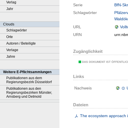
Verlag
Serie
BfN-Skr
Jahr
Schlagwörter
Pfälzer
Waldök
Clouds
URL
Voll
Schlagwörter
URN
urn:nb
Orte
Autoren / Beteiligte
Verlage
Zugänglichkeit
Jahre
DAS DOKUMENT IST ÖFFENTLI
Weitere E-Pflichtsammlungen
Links
Publikationen aus dem
Regierungsbezirk Düsseldorf
Nachweis
Publikationen aus den
Regierungsbezirken Münster,
Arnsberg und Detmold
Dateien
The ecosystem approach i