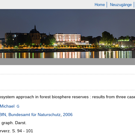
Home
Neuzugänge
system approach in forest biosphere reserves : results from three case s
 Michael
BfN, Bundesamt für Naturschutz
,
2006
: graph. Darst.
urverz. S. 94 - 101