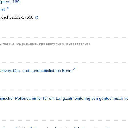
ipten ; 169
text
n:de:hbz:5:2-17660
CH ZUGÄNGLICH IM RAHMEN DES DEUTSCHEN URHEBERRECHTS.
Universitäts- und Landesbibliothek Bonn
hnischer Pollensammler für ein Langzeitmonitoring von gentechnisch 