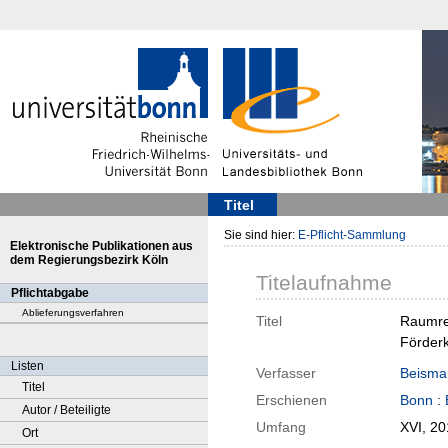
Titel
Sie sind hier:
E-Pflicht-Sammlung
Elektronische Publikationen aus
dem Regierungsbezirk Köln
Titelaufnahme
Pflichtabgabe
Ablieferungsverfahren
Titel
Raumrep
Förderk
Listen
Verfasser
Beisma
Titel
Erschienen
Bonn
:
Autor / Beteiligte
Umfang
XVI, 201
Ort