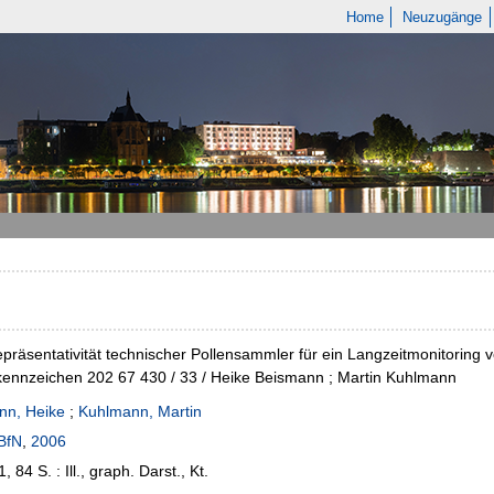
Home
Neuzugänge
räsentativität technischer Pollensammler für ein Langzeitmonitorin
ennzeichen 202 67 430 / 33 / Heike Beismann ; Martin Kuhlmann
nn, Heike
;
Kuhlmann, Martin
BfN
,
2006
, 84 S. : Ill., graph. Darst., Kt.