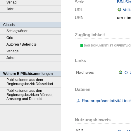
Serie
BfN-Skr
Verlag
Jahr
URL
Voll
URN
urn:nb
Clouds
Schlagwörter
Zugänglichkeit
Orte
Autoren / Beteiligte
DAS DOKUMENT IST ÖFFENTLI
Verlage
Jahre
Links
Nachweis
Weitere E-Pflichtsammlungen
Publikationen aus dem
Regierungsbezirk Düsseldorf
Dateien
Publikationen aus den
Regierungsbezirken Münster,
Arnsberg und Detmold
Raumrepräsentativität tec
Nutzungshinweis