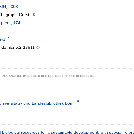
BfN
,
2006
Ill., graph. Darst., Kt.
ipten ; 174
text
n:de:hbz:5:2-17611
CH ZUGÄNGLICH IM RAHMEN DES DEUTSCHEN URHEBERRECHTS.
Universitäts- und Landesbibliothek Bonn
of biological resources for a sustainable development, with special refe