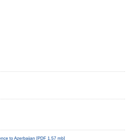
rence to Azerbaijan
[
PDF
1.57 mb
]