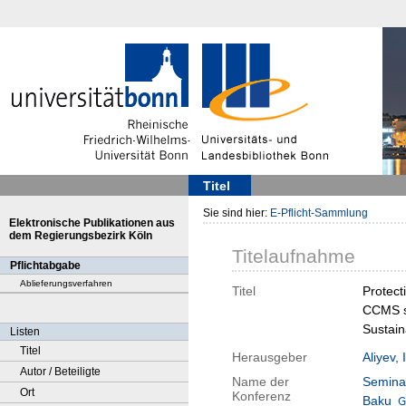
Titel
Sie sind hier:
E-Pflicht-Sammlung
Elektronische Publikationen aus
dem Regierungsbezirk Köln
Titelaufnahme
Pflichtabgabe
Ablieferungsverfahren
Titel
Protect
CCMS su
Sustain
Listen
Titel
Herausgeber
Aliyev, 
Autor / Beteiligte
Name der
Seminar
Ort
Konferenz
Baku