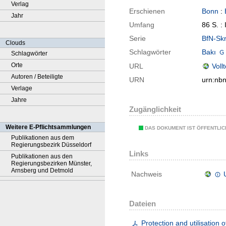
Verlag
Erschienen
Bonn
:
Jahr
Umfang
86 S. : 
Serie
BfN-Skr
Clouds
Schlagwörter
Bakı
Schlagwörter
Orte
URL
Voll
Autoren / Beteiligte
URN
urn:nb
Verlage
Jahre
Zugänglichkeit
Weitere E-Pflichtsammlungen
DAS DOKUMENT IST ÖFFENTLI
Publikationen aus dem
Regierungsbezirk Düsseldorf
Links
Publikationen aus den
Regierungsbezirken Münster,
Arnsberg und Detmold
Nachweis
Dateien
Protection and utilisation 