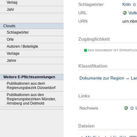
Verlag
Schlagwörter
Köln
Jahr
URL
Voll
URN
urn:nb
Clouds
Schlagwörter
Zugänglichkeit
Orte
Autoren / Beteiligte
DAS DOKUMENT IST ÖFFENTLI
Verlage
Jahre
Klassifikation
Weitere E-Pflichtsammlungen
Dokumente zur Region
→
La
Publikationen aus dem
Regierungsbezirk Düsseldorf
Publikationen aus den
Links
Regierungsbezirken Münster,
Arnsberg und Detmold
Nachweis
Dateien