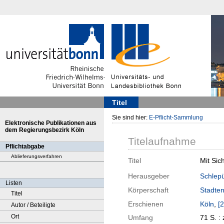
Titel
Sie sind hier:
E-Pflicht-Sammlung
Elektronische Publikationen aus
dem Regierungsbezirk Köln
Titelaufnahme
Pflichtabgabe
Ablieferungsverfahren
Titel
Mit Sic
Herausgeber
Schlepü
Listen
Körperschaft
Stadte
Titel
Erschienen
Köln
,
[
Autor / Beteiligte
Ort
Umfang
71 S. : 