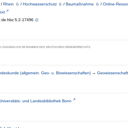
/
Rhein
/
Hochwasserschutz
/
Baumaßnahme
/
Online-Resso
text
n:de:hbz:5:2-17496
CH ZUGÄNGLICH IM RAHMEN DES DEUTSCHEN URHEBERRECHTS.
ndeskunde (allgemein. Geo- u. Biowissenschaften)
→
Geowissenschaf
Universitäts- und Landesbibliothek Bonn