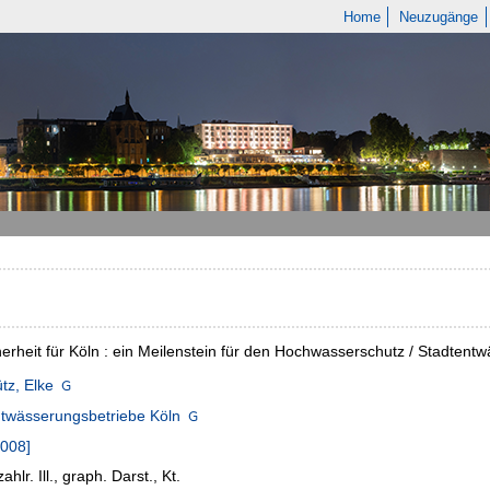
Home
Neuzugänge
herheit für Köln : ein Meilenstein für den Hochwasserschutz / Stadtentw
tz, Elke
ntwässerungsbetriebe Köln
2008]
zahlr. Ill., graph. Darst., Kt.