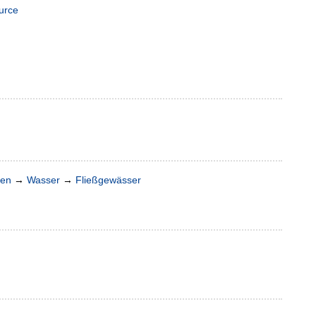
urce
ten
→
Wasser
→
Fließgewässer