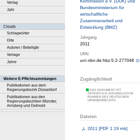
Kommission e.V. (DUK) und
Verlag
Bundesministerium für
Jahr
wirtschaftliche
Zusammenarbeit und
Clouds
Entwicklung (BMZ)
Schlagwörter
Jahrgang
Orte
2011
Autoren / Beteiligte
URN
Verlage
urn:nbn:de:hbz:5:2-277048
Jahre
Zugänglichkeit
Weitere E-Pflichtsammlungen
Publikationen aus dem
Regierungsbezirk Düsseldorf
DAS DOKUMENT IST
ÖFFENTLICH ZUGÄNGLICH IM
Publikationen aus den
RAHMEN DES DEUTSCHEN
URHEBERRECHTS.
Regierungsbezirken Münster,
Arnsberg und Detmold
Dateien
2011
[
PDF
1.19 mb
]