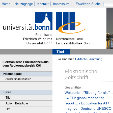
Home
Neuzugänge
Kontakt
Impressum
Erweiterte Suche
Titel
Sie sind hier:
E-Pflicht-Sammlung
Elektronische Publikationen aus
dem Regierungsbezirk Köln
Elektronische
Pflichtabgabe
Zeitschrift
Ablieferungsverfahren
Gesamttitel
Listen
Weltbericht "Bildung für alle" ..
Titel
: = EFA global monitoring
report ... / Education for All /
Autor / Beteiligte
hrsg. von Deutsche UNESCO-
Ort