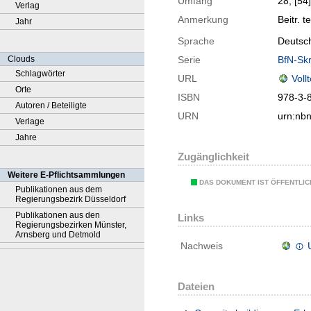
Umfang
28, [54]
Verlag
Anmerkung
Beitr. te
Jahr
Sprache
Deutsch
Clouds
Serie
BfN-Skr
Schlagwörter
URL
Voll
Orte
ISBN
978-3-
Autoren / Beteiligte
URN
urn:nb
Verlage
Jahre
Zugänglichkeit
Weitere E-Pflichtsammlungen
DAS DOKUMENT IST ÖFFENTLI
Publikationen aus dem
Regierungsbezirk Düsseldorf
Publikationen aus den
Links
Regierungsbezirken Münster,
Arnsberg und Detmold
Nachweis
Dateien