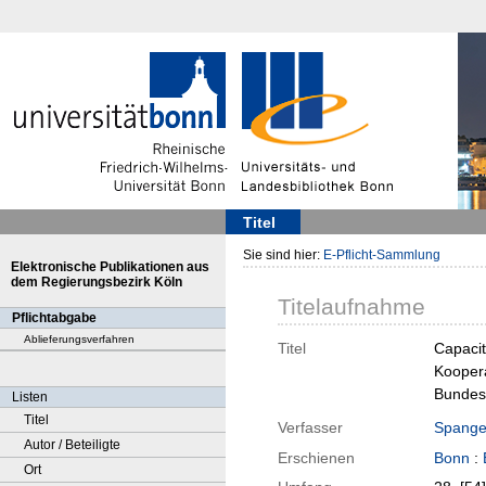
Titel
Sie sind hier:
E-Pflicht-Sammlung
Elektronische Publikationen aus
dem Regierungsbezirk Köln
Titelaufnahme
Pflichtabgabe
Ablieferungsverfahren
Titel
Capacit
Koopera
Bundesm
Listen
Titel
Verfasser
Spange
Autor / Beteiligte
Erschienen
Bonn
:
Ort