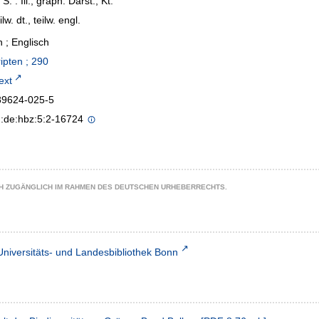
 S. : Ill., graph. Darst., Kt.
ilw. dt., teilw. engl.
 ; Englisch
ipten ; 290
text
89624-025-5
n:de:hbz:5:2-16724
CH ZUGÄNGLICH IM RAHMEN DES DEUTSCHEN URHEBERRECHTS.
Universitäts- und Landesbibliothek Bonn