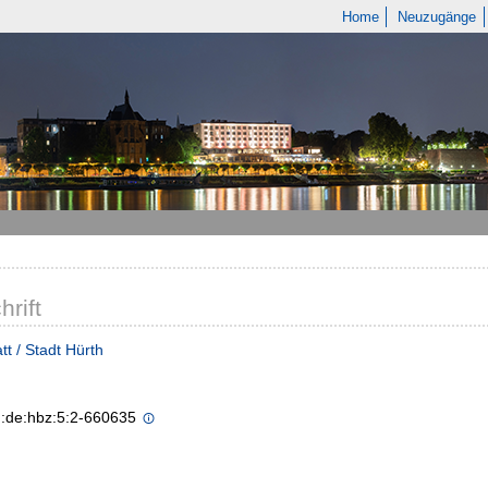
Home
Neuzugänge
hrift
tt / Stadt Hürth
n:de:hbz:5:2-660635