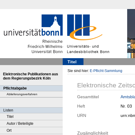
Titel
Sie sind hier:
E-Pflicht-Sammlung
Elektronische Publikationen aus
dem Regierungsbezirk Köln
Elektronische Zeitsc
Pflichtabgabe
Ablieferungsverfahren
Gesamttitel
Amtsbla
Heft
Nr. 03
Listen
URN
urn:nb
Titel
Autor / Beteiligte
Ort
Zugänglichkeit