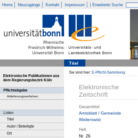
Home
Neuzugänge
Kontakt
Impressum
Erweiterte Suche
Titel
Sie sind hier:
E-Pflicht-Sammlung
Elektronische Publikationen aus
dem Regierungsbezirk Köln
Elektronische
Pflichtabgabe
Zeitschrift
Ablieferungsverfahren
Gesamttitel
Listen
Amtsblatt / Gemeinde
Titel
Weilerswist
Autor / Beteiligte
Heft
Ort
Nr. 26