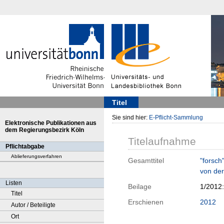
Titel
Sie sind hier:
E-Pflicht-Sammlung
Elektronische Publikationen aus
dem Regierungsbezirk Köln
Titelaufnahme
Pflichtabgabe
Ablieferungsverfahren
Gesamttitel
"forsch
von der
Listen
Beilage
1/2012
Titel
Erschienen
2012
Autor / Beteiligte
Ort