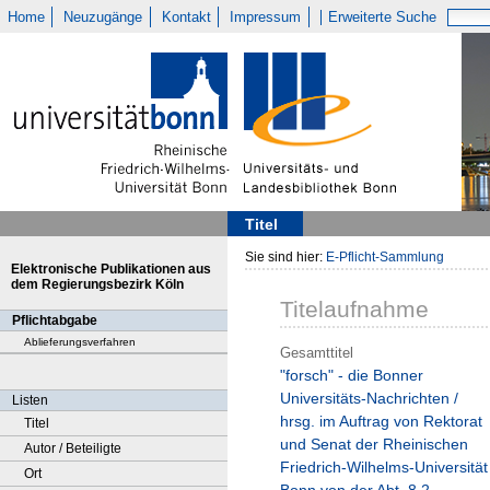
Home
Neuzugänge
Kontakt
Impressum
Erweiterte Suche
Titel
Sie sind hier:
E-Pflicht-Sammlung
Elektronische Publikationen aus
dem Regierungsbezirk Köln
Titelaufnahme
Pflichtabgabe
Ablieferungsverfahren
Gesamttitel
"forsch" - die Bonner
Universitäts-Nachrichten /
Listen
hrsg. im Auftrag von Rektorat
Titel
und Senat der Rheinischen
Autor / Beteiligte
Friedrich-Wilhelms-Universität
Ort