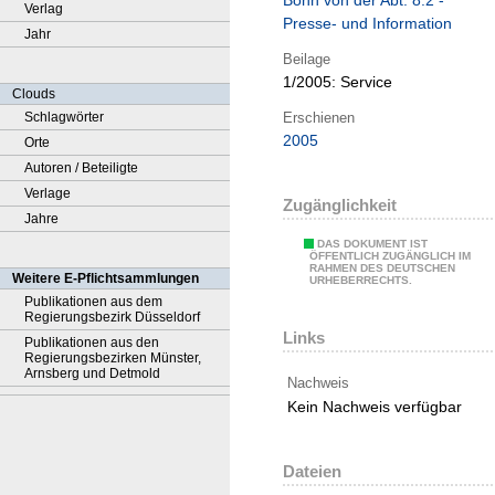
Bonn von der Abt. 8.2 -
Verlag
Presse- und Information
Jahr
Beilage
1/2005:
Service
Clouds
Erschienen
Schlagwörter
2005
Orte
Autoren / Beteiligte
Verlage
Zugänglichkeit
Jahre
DAS DOKUMENT IST
ÖFFENTLICH ZUGÄNGLICH IM
RAHMEN DES DEUTSCHEN
Weitere E-Pflichtsammlungen
URHEBERRECHTS.
Publikationen aus dem
Regierungsbezirk Düsseldorf
Links
Publikationen aus den
Regierungsbezirken Münster,
Arnsberg und Detmold
Nachweis
Kein Nachweis verfügbar
Dateien