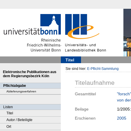
Titel
Sie sind hier:
E-Pflicht-Sammlung
Elektronische Publikationen aus
dem Regierungsbezirk Köln
Titelaufnahme
Pflichtabgabe
Ablieferungsverfahren
Gesamttitel
"forsch
von der
Listen
Beilage
1/2005
Titel
Erschienen
2005
Autor / Beteiligte
Ort