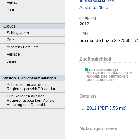
Auswanderer und
Verlag
Auslandstätige
Jahr
Jahrgang
2012
Clouds
Schlagwörter
URN
Orte
urn:nbn:de:hbz:5:2-273351
Autoren / Beteiligte
Verlage
Zugänglichkeit
Jahre
DAS DOKUMENT IST
ÖFFENTLICH ZUGÄNGLICH IM
RAHMEN DES DEUTSCHEN
Weitere E-Pflichtsammlungen
URHEBERRECHTS.
Publikationen aus dem
Regierungsbezirk Düsseldorf
Dateien
Publikationen aus den
Regierungsbezirken Münster,
Arnsberg und Detmold
2012
[
PDF
3.56 mb
]
Nutzungshinweis