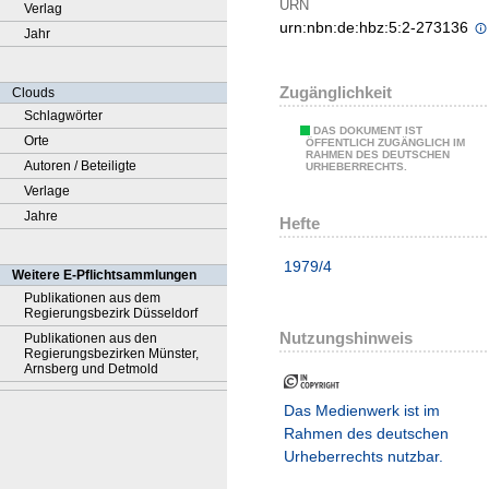
URN
Verlag
urn:nbn:de:hbz:5:2-273136
Jahr
Zugänglichkeit
Clouds
Schlagwörter
DAS DOKUMENT IST
Orte
ÖFFENTLICH ZUGÄNGLICH IM
RAHMEN DES DEUTSCHEN
Autoren / Beteiligte
URHEBERRECHTS.
Verlage
Jahre
Hefte
1979/4
Weitere E-Pflichtsammlungen
Publikationen aus dem
Regierungsbezirk Düsseldorf
Nutzungshinweis
Publikationen aus den
Regierungsbezirken Münster,
Arnsberg und Detmold
Das Medienwerk ist im
Rahmen des deutschen
Urheberrechts nutzbar.