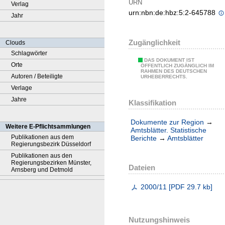
URN
Verlag
urn:nbn:de:hbz:5:2-645788
Jahr
Zugänglichkeit
Clouds
Schlagwörter
DAS DOKUMENT IST
Orte
ÖFFENTLICH ZUGÄNGLICH IM
RAHMEN DES DEUTSCHEN
Autoren / Beteiligte
URHEBERRECHTS.
Verlage
Jahre
Klassifikation
Dokumente zur Region
→
Weitere E-Pflichtsammlungen
Amtsblätter. Statistische
Publikationen aus dem
Berichte
→
Amtsblätter
Regierungsbezirk Düsseldorf
Publikationen aus den
Regierungsbezirken Münster,
Dateien
Arnsberg und Detmold
2000/11
[
PDF
29.7 kb
]
Nutzungshinweis