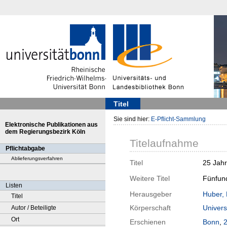
Titel
Sie sind hier:
E-Pflicht-Sammlung
Elektronische Publikationen aus
dem Regierungsbezirk Köln
Titelaufnahme
Pflichtabgabe
Ablieferungsverfahren
Titel
25 Jahr
Weitere Titel
Fünfund
Listen
Herausgeber
Huber,
Titel
Körperschaft
Univers
Autor / Beteiligte
Ort
Erschienen
Bonn
,