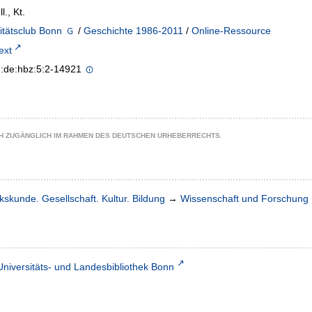
ll., Kt.
itätsclub Bonn
/
Geschichte 1986-2011
/
Online-Ressource
text
n:de:hbz:5:2-14921
CH ZUGÄNGLICH IM RAHMEN DES DEUTSCHEN URHEBERRECHTS.
kskunde. Gesellschaft. Kultur. Bildung
→
Wissenschaft und Forschung
Universitäts- und Landesbibliothek Bonn