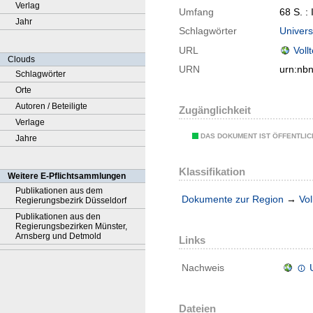
Verlag
Umfang
68 S. : I
Jahr
Schlagwörter
Univers
URL
Voll
Clouds
URN
urn:nb
Schlagwörter
Orte
Autoren / Beteiligte
Zugänglichkeit
Verlage
DAS DOKUMENT IST ÖFFENTLI
Jahre
Klassifikation
Weitere E-Pflichtsammlungen
Publikationen aus dem
Dokumente zur Region
→
Vol
Regierungsbezirk Düsseldorf
Publikationen aus den
Regierungsbezirken Münster,
Arnsberg und Detmold
Links
Nachweis
Dateien