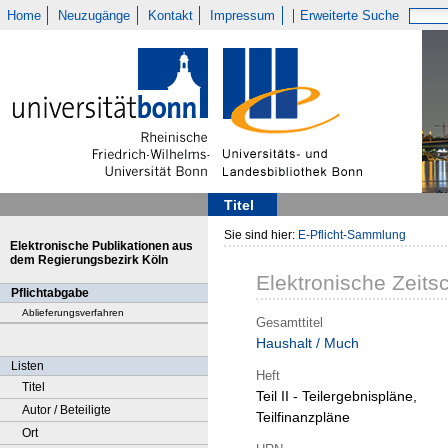
Home
Neuzugänge
Kontakt
Impressum
Erweiterte Suche
Titel
Sie sind hier:
E-Pflicht-Sammlung
Elektronische Publikationen aus
dem Regierungsbezirk Köln
Elektronische Zeitsc
Pflichtabgabe
Ablieferungsverfahren
Gesamttitel
Haushalt / Much
Listen
Heft
Titel
Teil II - Teilergebnispläne,
Autor / Beteiligte
Teilfinanzpläne
Ort