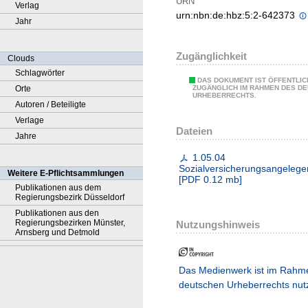
URN
Verlag
urn:nbn:de:hbz:5:2-642373
Jahr
Zugänglichkeit
Clouds
Schlagwörter
DAS DOKUMENT IST ÖFFENTLIC
Orte
ZUGÄNGLICH IM RAHMEN DES D
URHEBERRECHTS.
Autoren / Beteiligte
Verlage
Dateien
Jahre
1.05.04
Sozialversicherungsangelege
Weitere E-Pflichtsammlungen
[
PDF
0.12 mb
]
Publikationen aus dem
Regierungsbezirk Düsseldorf
Publikationen aus den
Regierungsbezirken Münster,
Nutzungshinweis
Arnsberg und Detmold
Das Medienwerk ist im Rahm
deutschen Urheberrechts nut