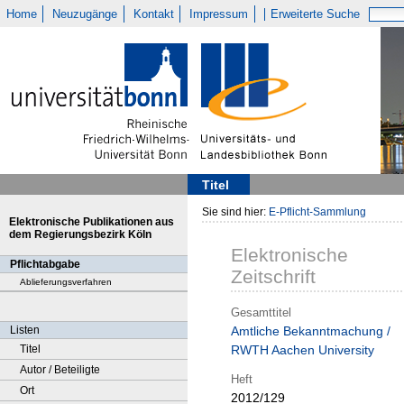
Home
Neuzugänge
Kontakt
Impressum
Erweiterte Suche
Titel
Sie sind hier:
E-Pflicht-Sammlung
Elektronische Publikationen aus
dem Regierungsbezirk Köln
Elektronische
Pflichtabgabe
Zeitschrift
Ablieferungsverfahren
Gesamttitel
Listen
Amtliche Bekanntmachung /
Titel
RWTH Aachen University
Autor / Beteiligte
Heft
Ort
2012/129