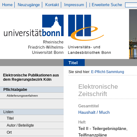
Home
Neuzugänge
Kontakt
Impressum
Erweiterte Suche
Titel
Sie sind hier:
E-Pflicht-Sammlung
Elektronische Publikationen aus
dem Regierungsbezirk Köln
Elektronische
Pflichtabgabe
Zeitschrift
Ablieferungsverfahren
Gesamttitel
Listen
Haushalt / Much
Titel
Heft
Autor / Beteiligte
Teil II - Teilergebnispläne,
Ort
Teilfinanzpläne