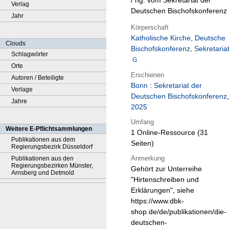
/ hg. vom Sekretariat der
Verlag
Deutschen Bischofskonferenz
Jahr
Körperschaft
Katholische Kirche, Deutsche
Clouds
Bischofskonferenz, Sekretaria
Schlagwörter
Orte
Erschienen
Autoren / Beteiligte
Bonn
:
Sekretariat der
Verlage
Deutschen Bischofskonferenz
,
Jahre
2025
Umfang
Weitere E-Pflichtsammlungen
1 Online-Ressource (31
Publikationen aus dem
Seiten)
Regierungsbezirk Düsseldorf
Anmerkung
Publikationen aus den
Regierungsbezirken Münster,
Gehört zur Unterreihe
Arnsberg und Detmold
"Hirtenschreiben und
Erklärungen", siehe
https://www.dbk-
shop.de/de/publikationen/die-
deutschen-