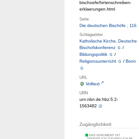
bischoefe/hirtenschreiben-
erklaerungen.html
Serie
Die deutschen Bischöfe ; 116
Schlagwörter
Katholische Kirche, Deutsche
Bischofskonferenz
/
Bildungspolitik
/
Religionsunterricht
/
Bonn
URL
Volltext
URN
urn:nbn:de:hbz:5:2-
1563482
Zugänglichkeit
DAS DOKUMENT IST
ÖFFENTLICH ZUGÄNGLICH IM