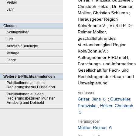
Grisar, Franziska Gutzweiler,
Verlag
Christoph Hölzer, Dr. Reimar
Jahr
Molitor, Christian Schlump ;
Herausgeber Region
Köln/Bonn e.V. ; V.i.S.d.P. Dr.
Clouds
Reimar Molitor,
Schlagwörter
geschäftsführendes
Orte
Vorstandsmitglied Region
Autoren / Beteiligte
Köln/Bonn e.V. ;
Verlage
Auftragnehmer FIRU mbH,
Jahre
Forschungs- und Informations
Gesellschaft für Fach- und
Rechtsfragen der Raum- und
Weitere E-Pflichtsammlungen
Umweltplanung
Publikationen aus dem
Regierungsbezirk Düsseldorf
Verfasser
Publikationen aus den
Regierungsbezirken Münster,
Grisar, Jens
;
Gutzweiler,
Arnsberg und Detmold
Franziska
;
Hölzer, Christoph
Herausgeber
Molitor, Reimar