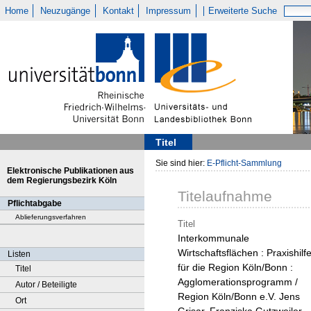
Home
Neuzugänge
Kontakt
Impressum
Erweiterte Suche
Titel
Sie sind hier:
E-Pflicht-Sammlung
Elektronische Publikationen aus
dem Regierungsbezirk Köln
Titelaufnahme
Pflichtabgabe
Ablieferungsverfahren
Titel
Interkommunale
Wirtschaftsflächen : Praxishilf
Listen
für die Region Köln/Bonn :
Titel
Agglomerationsprogramm /
Autor / Beteiligte
Region Köln/Bonn e.V. Jens
Ort