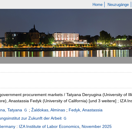
Home
Neuzugänge
government procurement markets / Tatyana Deryugina (University of Illi
re), Anastassia Fedyk (University of California) [und 3 weitere] ; IZA I
na, Tatyana
;
Žaldokas, Alminas
;
Fedyk, Anastassia
ngsinstitut zur Zukunft der Arbeit
Germany
:
IZA Institute of Labor Economics
,
November 2025