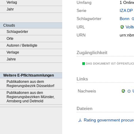
Umfang
1 Onlin
Verlag
Jahr
Serie
IZA DP 
Schlagwörter
Bonn
Clouds
URL
Voll
Schlagwörter
URN
urn:nb
Orte
Autoren / Beteiligte
Zugänglichkeit
Verlage
Jahre
DAS DOKUMENT IST ÖFFENTLI
Weitere E-Pflichtsammlungen
Links
Publikationen aus dem
Regierungsbezirk Düsseldorf
Nachweis
Publikationen aus den
Regierungsbezirken Münster,
Arnsberg und Detmold
Dateien
Rating government procu