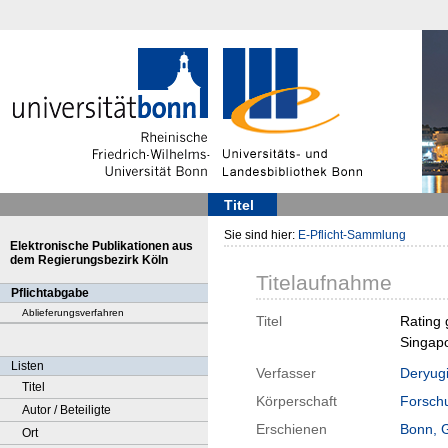
Titel
Sie sind hier:
E-Pflicht-Sammlung
Elektronische Publikationen aus
dem Regierungsbezirk Köln
Titelaufnahme
Pflichtabgabe
Ablieferungsverfahren
Titel
Rating 
Singapo
Listen
Verfasser
Deryugi
Titel
Körperschaft
Forschu
Autor / Beteiligte
Erschienen
Bonn, 
Ort