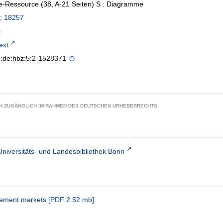
e-Ressource (38, A-21 Seiten) S : Diagramme
; 18257
text
n:de:hbz:5:2-1528371
CH ZUGÄNGLICH IM RAHMEN DES DEUTSCHEN URHEBERRECHTS.
Universitäts- und Landesbibliothek Bonn
rement markets
[
PDF
2.52 mb
]