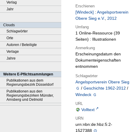
Verlag
Erschienen
Jahr
[Windeck]
:
Angelsportverein
Obere Sieg e.V.
,
2012
Clouds
Umfang
Schlagwörter
1 Online-Ressource (39
Orte
Seiten) : Illustrationen
Autoren / Beteiligte
Anmerkung
Verlage
Erscheinungsdatum den
Jahre
Dokumenteigenschaften
entnommen
Weitere E-Pflichtsammlungen
Schlagwörter
Publikationen aus dem
Angelsportverein Obere Sieg
Regierungsbezirk Düsseldorf
/
Geschichte 1962-2012
/
Publikationen aus den
Windeck
Regierungsbezirken Münster,
Arnsberg und Detmold
URL
Volltext
URN
urn:nbn:de:hbz:5:2-
1527388