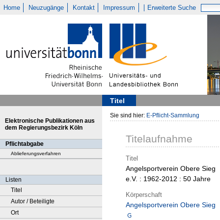
Home
Neuzugänge
Kontakt
Impressum
Erweiterte Suche
Titel
Sie sind hier:
E-Pflicht-Sammlung
Elektronische Publikationen aus
dem Regierungsbezirk Köln
Titelaufnahme
Pflichtabgabe
Ablieferungsverfahren
Titel
Angelsportverein Obere Sieg
e.V. : 1962-2012 : 50 Jahre
Listen
Titel
Körperschaft
Autor / Beteiligte
Angelsportverein Obere Sieg
Ort