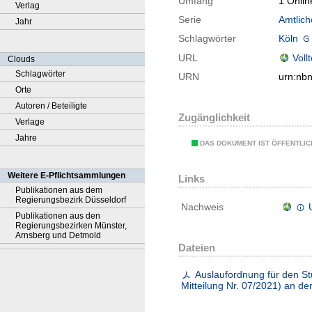
Umfang
1 Onlin
Verlag
Serie
Amtlich
Jahr
Schlagwörter
Köln
URL
Voll
Clouds
Schlagwörter
URN
urn:nb
Orte
Autoren / Beteiligte
Zugänglichkeit
Verlage
Jahre
DAS DOKUMENT IST ÖFFENTLI
Weitere E-Pflichtsammlungen
Links
Publikationen aus dem
Regierungsbezirk Düsseldorf
Nachweis
Publikationen aus den
Regierungsbezirken Münster,
Arnsberg und Detmold
Dateien
Auslaufordnung für den S
Mitteilung Nr. 07/2021) an de