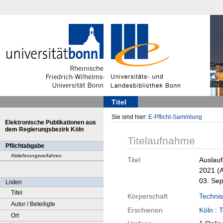
Titel
Sie sind hier:
E-Pflicht-Sammlung
Elektronische Publikationen aus
dem Regierungsbezirk Köln
Titelaufnahme
Pflichtabgabe
Ablieferungsverfahren
Titel
Auslauf
2021 (A
03. Sep
Listen
Titel
Körperschaft
Techni
Autor / Beteiligte
Erschienen
Köln
:
T
Ort