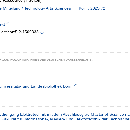
e-Ressource (4 Seiten)
e Mitteilung / Technology Arts Sciences TH Köln ; 2025,72
text
n:de:hbz:5:2-1509333
CH ZUGÄNGLICH IM RAHMEN DES DEUTSCHEN URHEBERRECHTS.
Universitäts- und Landesbibliothek Bonn
tudiengang Elektrotechnik mit dem Abschlussgrad Master of Science n
r Fakultät für Informations-, Medien- und Elektrotechnik der Technisc