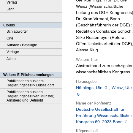
Ute Nöthlings, Prof. Dr. Ute
Verlag
Weisz (Wissenschaftliche
Jahr
Leitung des DGE-Kongresses)
Dr. Kiran Virmani, Bonn
(Geschäftsführerin der DGE) ;
Clouds
Redaktion Constanze Schoch,
Schlagwörter
Silke Restemeyer (Referat
Orte
Öffentlichkeitsarbeit der DGE)
Autoren / Beteiligte
Alessa Klug
Verlage
Jahre
Weitere Titel
Abstractband zum sechzigste
wissenschaftlichen Kongress
Weitere E-Pflichtsammlungen
Publikationen aus dem
Herausgeber
Regierungsbezirk Düsseldorf
Nöthlings, Ute
;
Weisz, Ute
Publikationen aus den
Regierungsbezirken Münster,
Arnsberg und Detmold
Name der Konferenz
Deutsche Gesellschaft für
Ernährung Wissenschaftlicher
Kongress 60. 2023 Bonn
Körperschaft