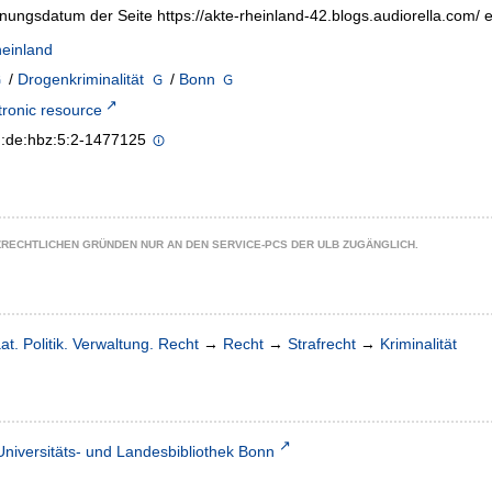
nungsdatum der Seite https://akte-rheinland-42.blogs.audiorella.com
einland
/
Drogenkriminalität
/
Bonn
tronic resource
n:de:hbz:5:2-1477125
ZRECHTLICHEN GRÜNDEN NUR AN DEN SERVICE-PCS DER ULB ZUGÄNGLICH.
at. Politik. Verwaltung. Recht
→
Recht
→
Strafrecht
→
Kriminalität
Universitäts- und Landesbibliothek Bonn