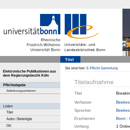
Titel
Sie sind hier:
E-Pflicht-Sammlung
Elektronische Publikationen aus
dem Regierungsbezirk Köln
Titelaufnahme
Pflichtabgabe
Ablieferungsverfahren
Titel
Breakin
Verfasser
Beekes
Listen
Sprecher
Beekes
Titel
Erschienen
Bonn
:
Autor / Beteiligte
Ort
Umfang
1 Onlin