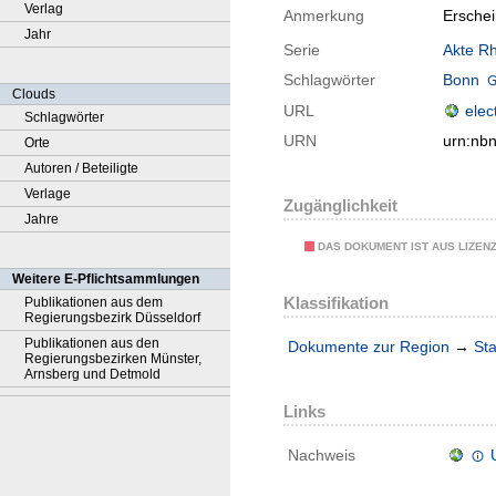
Verlag
Anmerkung
Erschei
Jahr
Serie
Akte Rh
Schlagwörter
Bonn
Clouds
URL
elec
Schlagwörter
URN
urn:nb
Orte
Autoren / Beteiligte
Verlage
Zugänglichkeit
Jahre
DAS DOKUMENT IST AUS LIZEN
Weitere E-Pflichtsammlungen
Klassifikation
Publikationen aus dem
Regierungsbezirk Düsseldorf
Publikationen aus den
Dokumente zur Region
→
Sta
Regierungsbezirken Münster,
Arnsberg und Detmold
Links
Nachweis