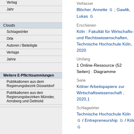
Verlag
Verfasser
Jahr
Blöcher, Annette
;
Gawlik,
Lukas
Erschienen
Clouds
Köln
:
Fakultät für Wirtschafts-
Schlagwörter
und Rechtswissenschaften,
Orte
Technische Hochschule Köln
,
Autoren / Beteiligte
2020
Verlage
Umfang
Jahre
1 Online-Ressource (52
Seiten) : Diagramme
Weitere E-Pflichtsammlungen
Serie
Publikationen aus dem
Regierungsbezirk Düsseldorf
Kölner Arbeitspapiere zur
Wirtschaftswissenschaft ;
Publikationen aus den
Regierungsbezirken Münster,
2020,1
Arnsberg und Detmold
Schlagwörter
Technische Hochschule Köln
/
Entrepreneurship
/
Köl