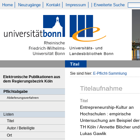
Home
Neuzugänge
Kontakt
Impressum
Erweiterte Suche
Titel
Sie sind hier:
E-Pflicht-Sammlung
Elektronische Publikationen aus
dem Regierungsbezirk Köln
Titelaufnahme
Pflichtabgabe
Ablieferungsverfahren
Titel
Entrepreneurship-Kultur an
Hochschulen : empirische
Listen
Untersuchung am Beispiel der
Titel
TH Köln / Annette Blöcher und
Autor / Beteiligte
Lukas Gawlik
Ort