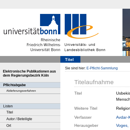
Titel
Sie sind hier:
E-Pflicht-Sammlung
Elektronische Publikationen aus
dem Regierungsbezirk Köln
Titelaufnahme
Pflichtabgabe
Ablieferungsverfahren
Titel
Usbekis
Mensche
Listen
Weitere Titel
Religio
Titel
Verfasser
Avdar-K
Autor / Beteiligte
Herausgeber
Voges, 
Ort