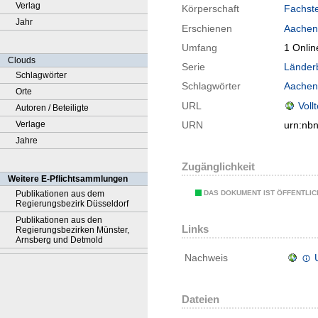
Verlag
Körperschaft
Fachst
Jahr
Erschienen
Aachen
Umfang
1 Onlin
Clouds
Serie
Länderb
Schlagwörter
Schlagwörter
Aachen
Orte
URL
Voll
Autoren / Beteiligte
Verlage
URN
urn:nb
Jahre
Zugänglichkeit
Weitere E-Pflichtsammlungen
DAS DOKUMENT IST ÖFFENTLI
Publikationen aus dem
Regierungsbezirk Düsseldorf
Publikationen aus den
Links
Regierungsbezirken Münster,
Arnsberg und Detmold
Nachweis
Dateien