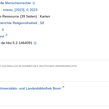
elle Menschenrechte
:
missio
,
[2023], © 2023
e-Ressource (39 Seiten) : Karten
erichte Religionsfreiheit ; 58
text
n:de:hbz:5:2-1464091
CH ZUGÄNGLICH IM RAHMEN DES DEUTSCHEN URHEBERRECHTS.
Universitäts- und Landesbibliothek Bonn