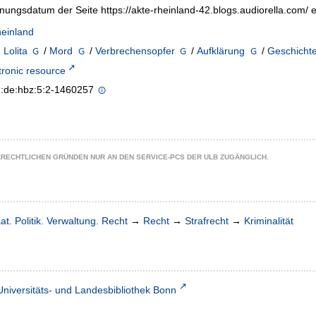
nungsdatum der Seite https://akte-rheinland-42.blogs.audiorella.com
einland
 Lolita
/
Mord
/
Verbrechensopfer
/
Aufklärung
/
Geschicht
tronic resource
n:de:hbz:5:2-1460257
ZRECHTLICHEN GRÜNDEN NUR AN DEN SERVICE-PCS DER ULB ZUGÄNGLICH.
at. Politik. Verwaltung. Recht
→
Recht
→
Strafrecht
→
Kriminalität
Universitäts- und Landesbibliothek Bonn