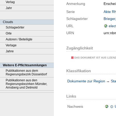
Verlag
Anmerkung
Erschei
Jahr
Serie
Akte Rh
Schlagwörter
Brieger,
Clouds
URL
elec
Schlagwörter
URN
urn:nb
Orte
Autoren / Beteiligte
Verlage
Zugänglichkeit
Jahre
DAS DOKUMENT IST AUS LIZEN
Weitere E-Pflichtsammlungen
Klassifikation
Publikationen aus dem
Regierungsbezirk Düsseldorf
Publikationen aus den
Dokumente zur Region
→
Sta
Regierungsbezirken Münster,
Arnsberg und Detmold
Links
Nachweis