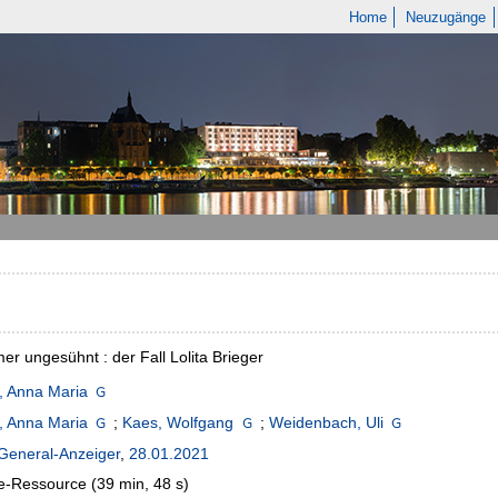
Home
Neuzugänge
er ungesühnt : der Fall Lolita Brieger
, Anna Maria
, Anna Maria
;
Kaes, Wolfgang
;
Weidenbach, Uli
General-Anzeiger
,
28.01.2021
e-Ressource (39 min, 48 s)