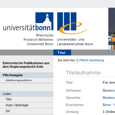
Titel
Sie sind hier:
E-Pflicht-Sammlung
Elektronische Publikationen aus
dem Regierungsbezirk Köln
Titelaufnahme
Pflichtabgabe
Ablieferungsverfahren
Titel
Für imm
Verfasser
Beekes
Listen
Sprecher
Beekes
Titel
Erschienen
Bonn
:
Autor / Beteiligte
Ort
Umfang
1 Onlin