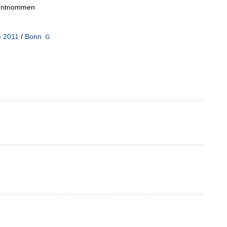
/ entnommen
e 2011
/
Bonn