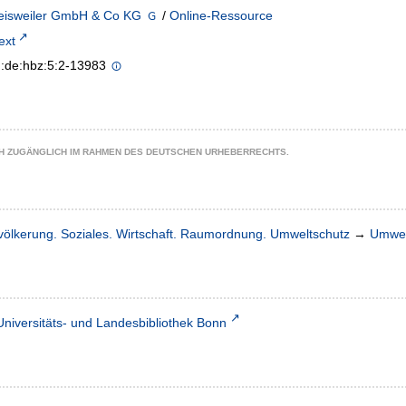
isweiler GmbH & Co KG
/
Online-Ressource
text
n:de:hbz:5:2-13983
CH ZUGÄNGLICH IM RAHMEN DES DEUTSCHEN URHEBERRECHTS.
völkerung. Soziales. Wirtschaft. Raumordnung. Umweltschutz
→
Umwel
Universitäts- und Landesbibliothek Bonn