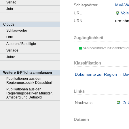
Verlag
Schlagwörter
MVA We
Jahr
URL
Voll
URN
urn:nb
Clouds
Schlagwörter
Orte
Zugänglichkeit
Autoren / Beteiligte
DAS DOKUMENT IST ÖFFENTLI
Verlage
Jahre
Klassifikation
Weitere E-Pflichtsammlungen
Dokumente zur Region
→
Be
Publikationen aus dem
Regierungsbezirk Düsseldorf
Publikationen aus den
Links
Regierungsbezirken Münster,
Arnsberg und Detmold
Nachweis
Dateien