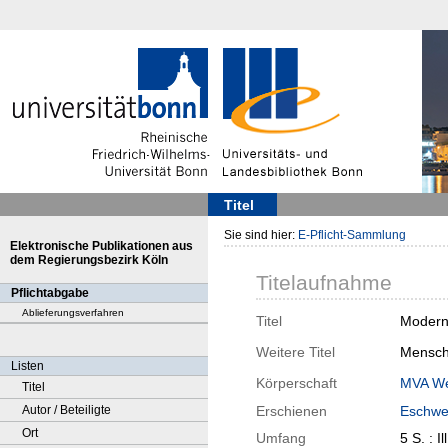
Titel
Sie sind hier:
E-Pflicht-Sammlung
Elektronische Publikationen aus
dem Regierungsbezirk Köln
Titelaufnahme
Pflichtabgabe
Ablieferungsverfahren
Titel
Moderne
Weitere Titel
Mensch
Listen
Körperschaft
MVA We
Titel
Autor / Beteiligte
Erschienen
Eschwei
Ort
Umfang
5 S. : Ill