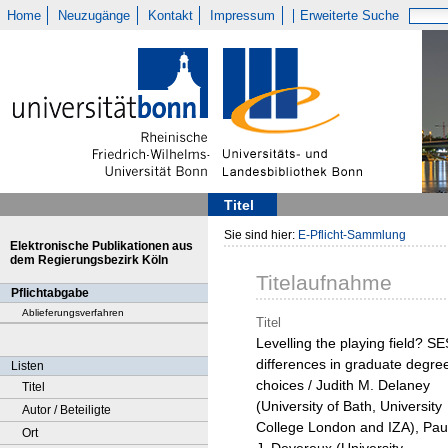
Home
Neuzugänge
Kontakt
Impressum
Erweiterte Suche
Titel
Sie sind hier:
E-Pflicht-Sammlung
Elektronische Publikationen aus
dem Regierungsbezirk Köln
Titelaufnahme
Pflichtabgabe
Ablieferungsverfahren
Titel
Levelling the playing field? SE
differences in graduate degre
Listen
choices / Judith M. Delaney
Titel
(University of Bath, University
Autor / Beteiligte
College London and IZA), Pau
Ort