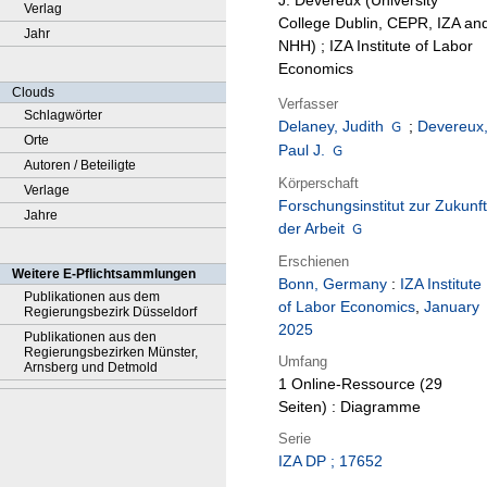
J. Devereux (University
Verlag
College Dublin, CEPR, IZA an
Jahr
NHH) ; IZA Institute of Labor
Economics
Clouds
Verfasser
Schlagwörter
Delaney, Judith
;
Devereux
Orte
Paul J.
Autoren / Beteiligte
Körperschaft
Verlage
Forschungsinstitut zur Zukunft
Jahre
der Arbeit
Erschienen
Weitere E-Pflichtsammlungen
Bonn, Germany
:
IZA Institute
Publikationen aus dem
of Labor Economics
,
January
Regierungsbezirk Düsseldorf
2025
Publikationen aus den
Regierungsbezirken Münster,
Umfang
Arnsberg und Detmold
1 Online-Ressource (29
Seiten) : Diagramme
Serie
IZA DP ; 17652