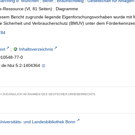
Garching b. München ; Berlin ; Braunschweig
:
Gesellschaft für Anlage
e-Ressource (VI, 81 Seiten) : Diagramme
esem Bericht zugrunde liegende Eigenforschungsvorhaben wurde mit Mi
re Sicherheit und Verbraucherschutz (BMUV) unter dem Förderkennzei
784
text
;
Inhaltsverzeichnis
910548-77-0
n:de:hbz:5:2-1404364
CH ZUGÄNGLICH IM RAHMEN DES DEUTSCHEN URHEBERRECHTS.
Universitäts- und Landesbibliothek Bonn