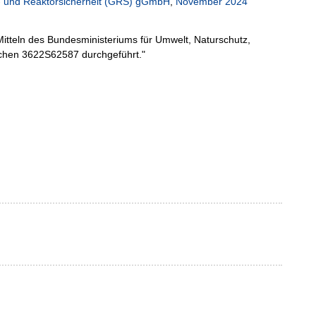
n- und Reaktorsicherheit (GRS) gGmbH
,
November 2024
tteln des Bundesministeriums für Umwelt, Naturschutz,
chen 3622S62587 durchgeführt."