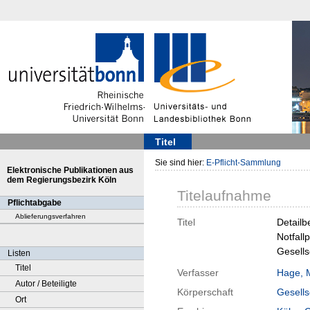
Titel
Sie sind hier:
E-Pflicht-Sammlung
Elektronische Publikationen aus
dem Regierungsbezirk Köln
Titelaufnahme
Pflichtabgabe
Ablieferungsverfahren
Titel
Detailb
Notfall
Gesells
Listen
Titel
Verfasser
Hage, 
Autor / Beteiligte
Körperschaft
Gesells
Ort