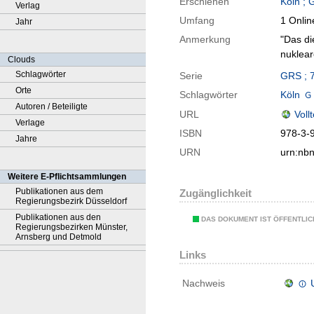
Erschienen
Köln ; 
Verlag
Umfang
1 Onlin
Jahr
Anmerkung
"Das di
nuklea
Clouds
Schlagwörter
Serie
GRS ; 
Orte
Schlagwörter
Köln
Autoren / Beteiligte
URL
Voll
Verlage
ISBN
978-3-
Jahre
URN
urn:nb
Weitere E-Pflichtsammlungen
Publikationen aus dem
Zugänglichkeit
Regierungsbezirk Düsseldorf
Publikationen aus den
DAS DOKUMENT IST ÖFFENTLI
Regierungsbezirken Münster,
Arnsberg und Detmold
Links
Nachweis