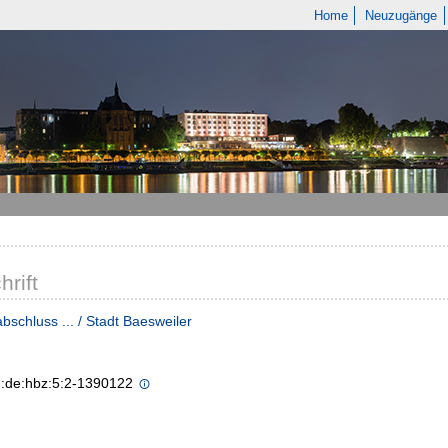
Home
Neuzugänge
hrift
bschluss ... / Stadt Baesweiler
n:de:hbz:5:2-1390122