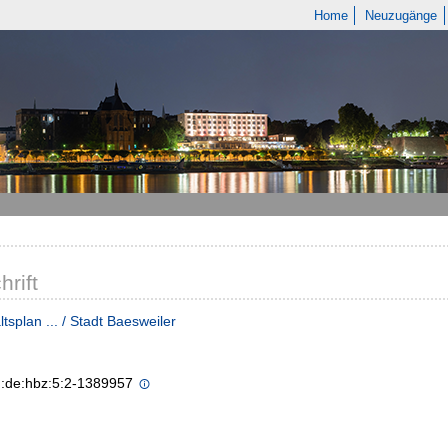
Home
Neuzugänge
hrift
tsplan ... / Stadt Baesweiler
n:de:hbz:5:2-1389957