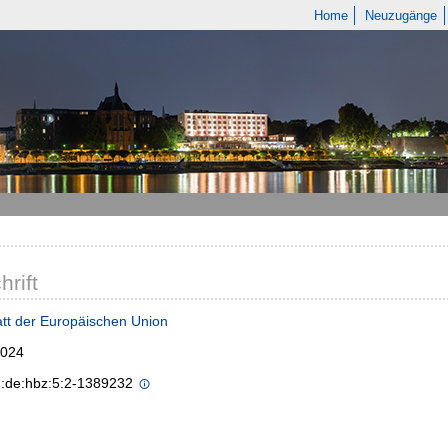
Home
Neuzugänge
hrift
tt der Europäischen Union
2024
n:de:hbz:5:2-1389232