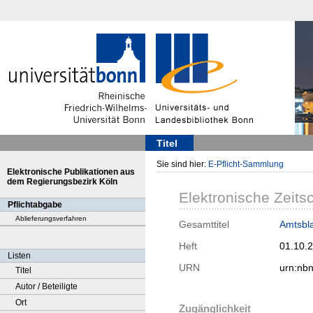
Titel
Sie sind hier:
E-Pflicht-Sammlung
Elektronische Publikationen aus
dem Regierungsbezirk Köln
Elektronische Zeitsc
Pflichtabgabe
Ablieferungsverfahren
Gesamttitel
Amtsbla
Heft
01.10.
Listen
URN
urn:nb
Titel
Autor / Beteiligte
Ort
Zugänglichkeit