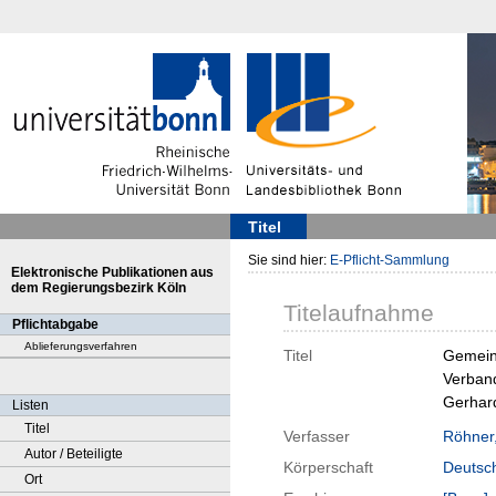
Titel
Sie sind hier:
E-Pflicht-Sammlung
Elektronische Publikationen aus
dem Regierungsbezirk Köln
Titelaufnahme
Pflichtabgabe
Ablieferungsverfahren
Titel
Gemeins
Verband
Gerhard
Listen
Titel
Verfasser
Röhner
Autor / Beteiligte
Körperschaft
Deutsch
Ort