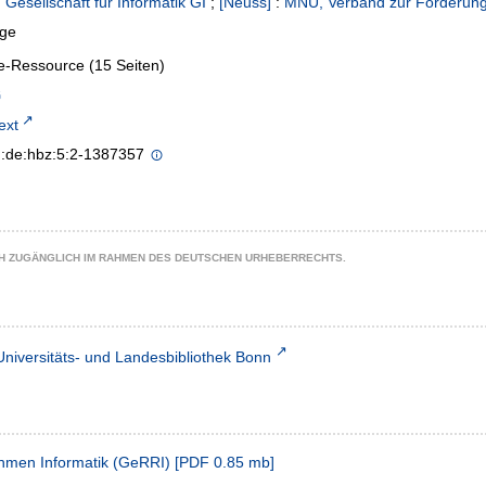
:
Gesellschaft für Informatik GI
;
[Neuss]
:
MNU, Verband zur Förderung
age
e-Ressource (15 Seiten)
text
n:de:hbz:5:2-1387357
CH ZUGÄNGLICH IM RAHMEN DES DEUTSCHEN URHEBERRECHTS.
Universitäts- und Landesbibliothek Bonn
men Informatik (GeRRI)
[
PDF
0.85 mb
]