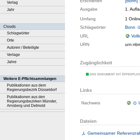
Erschienen
[Bonn]
Verlag
Ausgabe
1. Aufl
Jahr
Umfang
1 Onlin
Clouds
Schlagwörter
Bonn
Schlagwörter
URL
Voll
Orte
URN
urn:nb
Autoren / Beteiligte
Verlage
Jahre
Zugänglichkeit
DAS DOKUMENT IST ÖFFENTLI
Weitere E-Pflichtsammlungen
Publikationen aus dem
Regierungsbezirk Düsseldorf
Links
Publikationen aus den
Regierungsbezirken Münster,
Nachweis
Arnsberg und Detmold
Dateien
Gemeinsamer Referenzrah