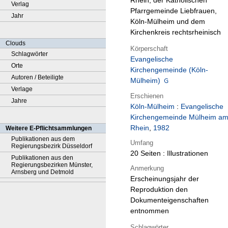
Rhein, der Katholischen
Verlag
Pfarrgemeinde Liebfrauen,
Jahr
Köln-Mülheim und dem
Kirchenkreis rechtsrheinisch
Clouds
Körperschaft
Schlagwörter
Evangelische
Orte
Kirchengemeinde (Köln-
Autoren / Beteiligte
Mülheim)
Verlage
Erschienen
Jahre
Köln-Mülheim
:
Evangelische
Kirchengemeinde Mülheim a
Rhein
,
1982
Weitere E-Pflichtsammlungen
Publikationen aus dem
Umfang
Regierungsbezirk Düsseldorf
20 Seiten : Illustrationen
Publikationen aus den
Regierungsbezirken Münster,
Anmerkung
Arnsberg und Detmold
Erscheinungsjahr der
Reproduktion den
Dokumenteigenschaften
entnommen
Schlagwörter