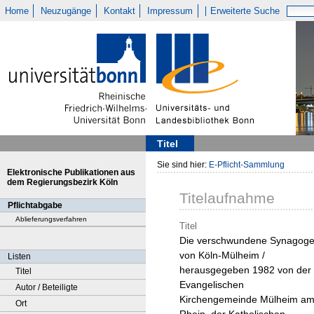
Home
Neuzugänge
Kontakt
Impressum
Erweiterte Suche
Titel
Sie sind hier:
E-Pflicht-Sammlung
Elektronische Publikationen aus
dem Regierungsbezirk Köln
Titelaufnahme
Pflichtabgabe
Ablieferungsverfahren
Titel
Die verschwundene Synagog
von Köln-Mülheim /
Listen
herausgegeben 1982 von der
Titel
Evangelischen
Autor / Beteiligte
Kirchengemeinde Mülheim a
Ort