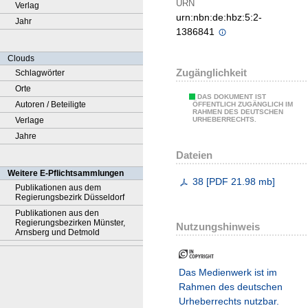
URN
Verlag
urn:nbn:de:hbz:5:2-
Jahr
1386841
Clouds
Zugänglichkeit
Schlagwörter
Orte
DAS DOKUMENT IST
Autoren / Beteiligte
ÖFFENTLICH ZUGÄNGLICH IM
RAHMEN DES DEUTSCHEN
Verlage
URHEBERRECHTS.
Jahre
Dateien
Weitere E-Pflichtsammlungen
38
[
PDF
21.98 mb
]
Publikationen aus dem
Regierungsbezirk Düsseldorf
Publikationen aus den
Regierungsbezirken Münster,
Nutzungshinweis
Arnsberg und Detmold
Das Medienwerk ist im
Rahmen des deutschen
Urheberrechts nutzbar.