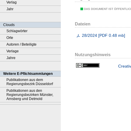
Verlag
Jahr
DAS DOKUMENT IST ÖFFENTLI
Dateien
Clouds
Schlagwörter
28/2024
[
PDF
0.48 mb
]
Orte
Autoren / Beteiligte
Verlage
Nutzungshinweis
Jahre
Creati
Weitere E-Pflichtsammlungen
Publikationen aus dem
Regierungsbezirk Düsseldorf
Publikationen aus den
Regierungsbezirken Münster,
Arnsberg und Detmold