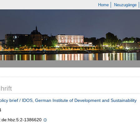
Home
Neuzugänge
hrift
licy brief / IDOS, German Institute of Development and Sustainability
4
n:de:hbz:5:2-1386620