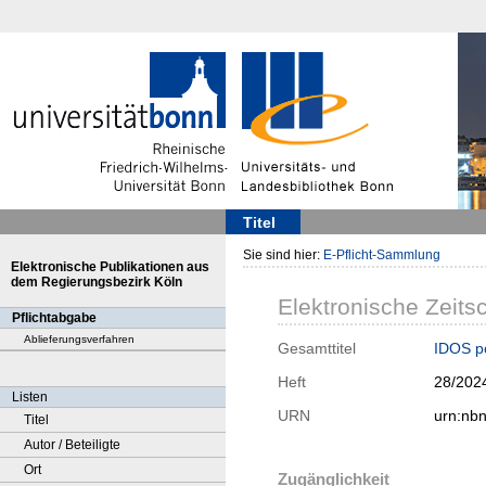
Titel
Sie sind hier:
E-Pflicht-Sammlung
Elektronische Publikationen aus
dem Regierungsbezirk Köln
Elektronische Zeitsc
Pflichtabgabe
Ablieferungsverfahren
Gesamttitel
IDOS po
Heft
28/202
Listen
URN
urn:nb
Titel
Autor / Beteiligte
Ort
Zugänglichkeit