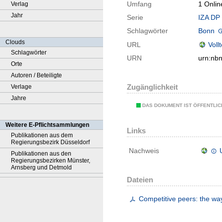
Umfang
1 Onlin
Verlag
Jahr
Serie
IZA DP 
Schlagwörter
Bonn
Clouds
URL
Voll
Schlagwörter
URN
urn:nb
Orte
Autoren / Beteiligte
Zugänglichkeit
Verlage
Jahre
DAS DOKUMENT IST ÖFFENTLI
Weitere E-Pflichtsammlungen
Links
Publikationen aus dem
Regierungsbezirk Düsseldorf
Nachweis
Publikationen aus den
Regierungsbezirken Münster,
Arnsberg und Detmold
Dateien
Competitive peers: the wa