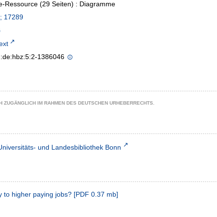
e-Ressource (29 Seiten) : Diagramme
; 17289
text
n:de:hbz:5:2-1386046
CH ZUGÄNGLICH IM RAHMEN DES DEUTSCHEN URHEBERRECHTS.
Universitäts- und Landesbibliothek Bonn
y to higher paying jobs?
[
PDF
0.37 mb
]