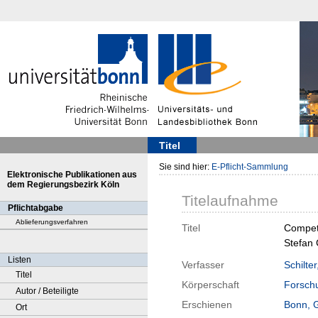
Titel
Sie sind hier:
E-Pflicht-Sammlung
Elektronische Publikationen aus
dem Regierungsbezirk Köln
Titelaufnahme
Pflichtabgabe
Ablieferungsverfahren
Titel
Competi
Stefan 
Listen
Verfasser
Schilter
Titel
Körperschaft
Forschu
Autor / Beteiligte
Erschienen
Bonn, 
Ort