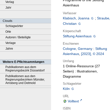
Programme of the Stiftung
Verlag
Asienhaus
Jahr
Verfasser
Klabisch, Joanna
;
Straube
Clouds
Christian
Schlagwörter
Körperschaft
Orte
Stiftung Asienhaus
Autoren / Beteiligte
Verlage
Erschienen
Cologne, Germany
:
Stiftung
Jahre
Asienhaus
,
[2023], © 2024
Umfang
Weitere E-Pflichtsammlungen
1 Online-Ressource (27
Publikationen aus dem
Regierungsbezirk Düsseldorf
Seiten) : Illustrationen,
Publikationen aus den
Diagramme
Regierungsbezirken Münster,
Arnsberg und Detmold
Schlagwörter
Köln
URL
Volltext
ISBN