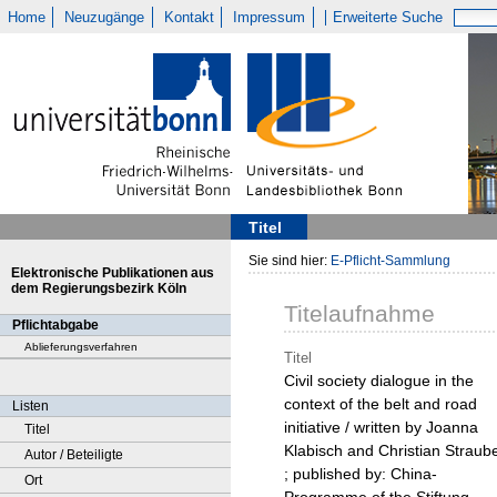
Home
Neuzugänge
Kontakt
Impressum
Erweiterte Suche
Titel
Sie sind hier:
E-Pflicht-Sammlung
Elektronische Publikationen aus
dem Regierungsbezirk Köln
Titelaufnahme
Pflichtabgabe
Ablieferungsverfahren
Titel
Civil society dialogue in the
context of the belt and road
Listen
initiative / written by Joanna
Titel
Klabisch and Christian Straub
Autor / Beteiligte
; published by: China-
Ort